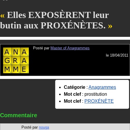
Elles EXPOSÈRENT leur
butin aux PROXÉNÈTES.
Posté par
Master of Anagrammes
le 18/04/2011
Catégorie
:
Anagrammes
Mot clef
: prostitution
Mot clef
:
PROXÉNÈTE
Commentaire
Posté par
nouga