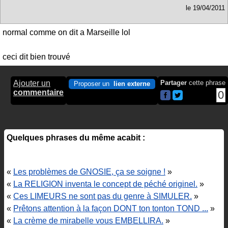
le
19/04/2011
normal comme on dit a Marseille lol
ceci dit bien trouvé
Ajouter un
Partager
cette phrase
Proposer un
lien externe
commentaire
0
Quelques phrases du même acabit :
«
Les problèmes de GNOSIE, ça se soigne !
»
«
La RELIGION inventa le concept de péché originel.
»
«
Ces LIMEURS ne sont pas du genre à SIMULER.
»
«
Prêtons attention à la façon DONT ton tonton TOND ...
»
«
La crème de mirabelle vous EMBELLIRA.
»