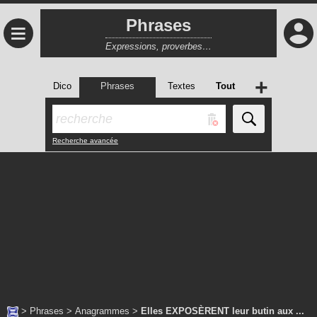
Phrases
≡
Expressions, proverbes…
+
Dico
Phrases
Textes
Tout
Recherche avancée
>
Phrases
>
Anagrammes
>
Elles EXPOSÈRENT leur butin aux ...