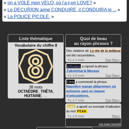
«
on a VOLE mon VELO, où l'a-t-on LOVE?
»
«
Le DECURION aime CONDUIRE, il CONDUIRA le ...
»
«
La POLICE PICOLE.
»
Liste thématique
Quoi de beau
au rayon phrases ?
Vocabulaire du chiffre 8
Des citations de
Le rire de la méduse
ont été rassemblées.
Il y a 1 mois
Tout
Plus+
leXicolore
a rajouté la phrase
J'absinthai la Mecque
.
Il y a 5 mois
Tout
Plus+
Chris
a commenté la phrase
Napoléon mange allègrement six
38 mots
OCTAÈDRE
,
THÊTA
,
poissons sans se claquer
HUITAINE
, …
d'articulations.
.
Il y a 7 mois
Tout
Plus+
KoteK
a ajouté un exemple d'utilisation
du mot
PEAU
.
Il y a 8 mois
Plus+
voir toute l'activité