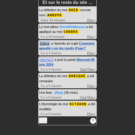
Et sur le reste du site …
La définition du mot
OUED
renvoie
vers
ARROYO
.
Dans 34 minutes
Plus+
Le mot-dièse
#UnitéDeMesure
a été
appliqué au mot
COUDÉE
.
Il y a 50 minutes
Plus+
Crisyx
a répondu au sujet
Comment
appelle t-on les ronds d'eau?
.
Il y a 4 heures
Plus+
etiennem
a joué la partie
Mercredi 05
juin 2024
.
Il y a 4 heures
Tout
Plus+
La définition du mot
DORIQUE
a été
remaniée.
Il y a 5 heures
Plus+
Une liste :
#Huit
(38 mots)
Il y a 6 heures
Tout
Plus+
L'étymologie du mot
OCTODON
a été
modifiée.
Il y a 6 heures
Plus+
…
?