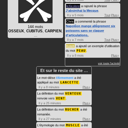
leXicolore
a rajouté la phrase
J'absinthai la Mecque
.
Il y a 5 mois
Tout
Plus+
Chris
a commenté la phrase
Napoléon mange allègrement six
144 mots
OSSEUX
,
CUBITUS
,
CARPIEN
,
poissons sans se claquer
…
d'articulations.
.
Il y a 7 mois
Tout
Plus+
KoteK
a ajouté un exemple d'utilisation
du mot
PEAU
.
Il y a 8 mois
Plus+
voir toute l'activité
Et sur le reste du site …
Le mot-dièse
#Armement
a été
appliqué au mot
LANCETTE
.
Il y a 8 minutes
Plus+
La définition du mot
VENTEUX
renvoie vers
VENT
.
Il y a 25 minutes
Plus+
La définition du mot
RUCHER
a été
remaniée.
Il y a 27 minutes
Plus+
L'étymologie du mot
MUSCLE
a été