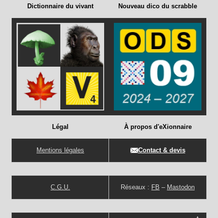
Dictionnaire du vivant
Nouveau dico du scrabble
Légal
À propos d'eXionnaire
Mentions légales
Contact & devis
C.G.U.
Réseaux :
FB
–
Mastodon