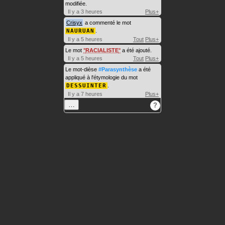
modifiée.
Il y a 3 heures
Plus+
Crisyx
a commenté le mot
NAURUAN
.
Il y a 5 heures
Tout
Plus+
Le mot
RACIALISTE
a été ajouté.
Il y a 5 heures
Tout
Plus+
Le mot-dièse
#Parasynthèse
a été
appliqué à l'étymologie du mot
DESSUINTER
.
Il y a 7 heures
Plus+
…
?