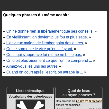
Quelques phrases du même acabit :
«
On ne donne rien si libéralement que ses conseils.
»
«
En vieillissant, on devient plus fou et plus sage.
»
«
L'envieux maigrit de l'embonpoint des autres.
»
«
On ne surmonte le vice qu'en le fuyant.
»
«
Celui qui s'approuve lui-même ne brille pas.
»
«
On croit plus aisément ce que l'on ne comprend ...
»
«
Aimez-vous les uns les autres
»
«
Quand on court après l'esprit, on attrape la ...
»
Liste thématique
Quoi de beau
au rayon phrases ?
Vocabulaire des ostéologues
Des citations de
Le rire de la méduse
ont été rassemblées.
Il y a 1 mois
Tout
Plus+