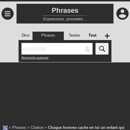
Phrases
≡
Expressions, proverbes…
+
Dico
Phrases
Textes
Tout
Recherche avancée
>
Phrases
>
Citation
>
Chaque homme cache en lui un enfant qui