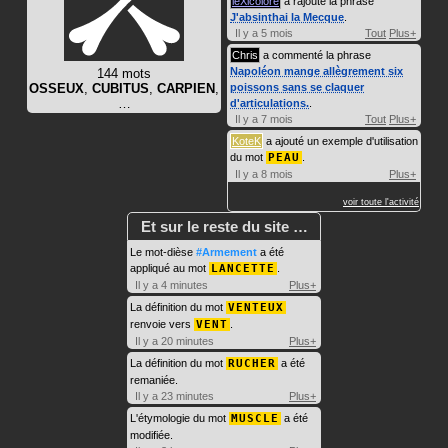
leXicolore
a rajouté la phrase
J'absinthai la Mecque
.
Il y a 5 mois
Tout
Plus+
Chris
a commenté la phrase
Napoléon mange allègrement six
144 mots
OSSEUX
,
CUBITUS
,
CARPIEN
,
poissons sans se claquer
…
d'articulations.
.
Il y a 7 mois
Tout
Plus+
KoteK
a ajouté un exemple d'utilisation
du mot
PEAU
.
Il y a 8 mois
Plus+
voir toute l'activité
Et sur le reste du site …
Le mot-dièse
#Armement
a été
appliqué au mot
LANCETTE
.
Il y a 4 minutes
Plus+
La définition du mot
VENTEUX
renvoie vers
VENT
.
Il y a 20 minutes
Plus+
La définition du mot
RUCHER
a été
remaniée.
Il y a 23 minutes
Plus+
L'étymologie du mot
MUSCLE
a été
modifiée.