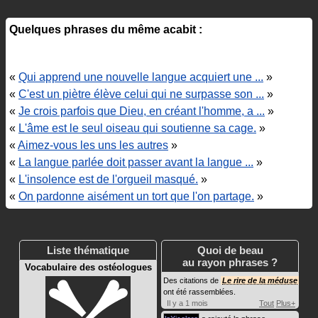
Quelques phrases du même acabit :
«
Qui apprend une nouvelle langue acquiert une ...
»
«
C'est un piètre élève celui qui ne surpasse son ...
»
«
Je crois parfois que Dieu, en créant l'homme, a ...
»
«
L'âme est le seul oiseau qui soutienne sa cage.
»
«
Aimez-vous les uns les autres
»
«
La langue parlée doit passer avant la langue ...
»
«
L'insolence est de l'orgueil masqué.
»
«
On pardonne aisément un tort que l'on partage.
»
Liste thématique
Quoi de beau
au rayon phrases ?
Vocabulaire des ostéologues
Des citations de
Le rire de la méduse
ont été rassemblées.
Il y a 1 mois
Tout
Plus+