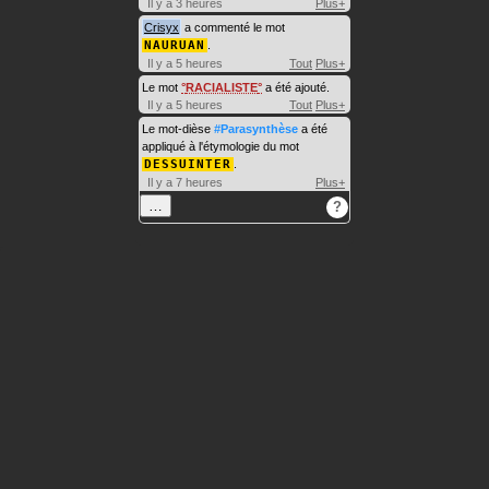
Il y a 3 heures
Plus+
Crisyx
a commenté le mot
NAURUAN
.
Il y a 5 heures
Tout
Plus+
Le mot
RACIALISTE
a été ajouté.
Il y a 5 heures
Tout
Plus+
Le mot-dièse
#Parasynthèse
a été
appliqué à l'étymologie du mot
DESSUINTER
.
Il y a 7 heures
Plus+
…
?