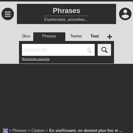
Phrases
≡
Expressions, proverbes…
+
Dico
Phrases
Textes
Tout
Recherche avancée
>
Phrases
>
Citation
>
En vieillissant, on devient plus fou et ...