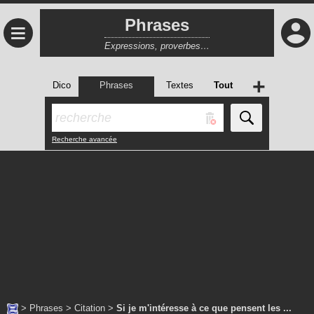
Phrases
≡
Expressions, proverbes…
+
Dico
Phrases
Textes
Tout
Recherche avancée
>
Phrases
>
Citation
>
Si je m'intéresse à ce que pensent les ...