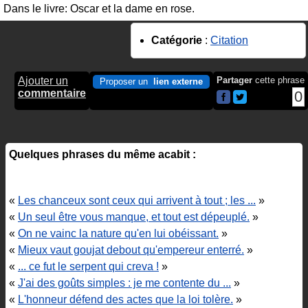
Dans le livre: Oscar et la dame en rose.
Catégorie
:
Citation
Ajouter un
Partager
cette phrase
Proposer un
lien externe
commentaire
0
Quelques phrases du même acabit :
«
Les chanceux sont ceux qui arrivent à tout ; les ...
»
«
Un seul être vous manque, et tout est dépeuplé.
»
«
On ne vainc la nature qu'en lui obéissant.
»
«
Mieux vaut goujat debout qu'empereur enterré.
»
«
... ce fut le serpent qui creva !
»
«
J'ai des goûts simples : je me contente du ...
»
«
L'honneur défend des actes que la loi tolère.
»