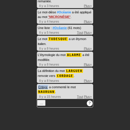
remaniée.
Il y a 3 heures
Plus+
Le mot-dièse
#Océanie
a été appliqué
au mot
MICRONÉSIE
.
Il y a 4 heures
Plus+
Une liste :
#Océanie
(61 mots)
Il y a 5 heures
Tout
Plus+
Le mot
TUDESQUE
a un étymon
italien.
Il y a 8 heures
Plus+
L'étymologie du mot
ALARME
a été
modifiée.
Il y a 8 heures
Plus+
La définition du mot
LARGUER
renvoie vers
CORDAGE
.
Il y a 8 heures
Plus+
Crisyx
a commenté le mot
NAURUAN
.
Il y a 15 heures
Tout
Plus+
…
?