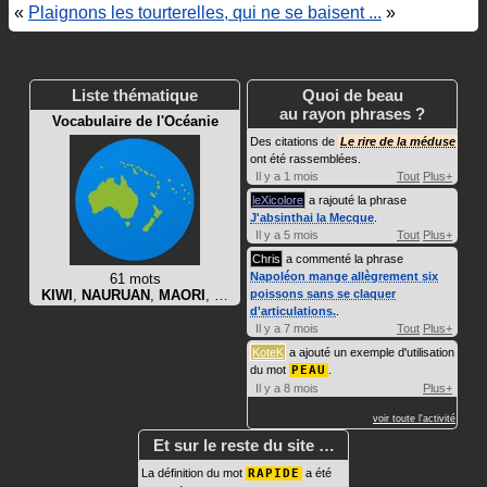
«
Plaignons les tourterelles, qui ne se baisent ...
»
Liste thématique
Quoi de beau
au rayon phrases ?
Vocabulaire de l'Océanie
Des citations de
Le rire de la méduse
ont été rassemblées.
Il y a 1 mois
Tout
Plus+
leXicolore
a rajouté la phrase
J'absinthai la Mecque
.
Il y a 5 mois
Tout
Plus+
Chris
a commenté la phrase
Napoléon mange allègrement six
61 mots
KIWI
,
NAURUAN
,
MAORI
, …
poissons sans se claquer
d'articulations.
.
Il y a 7 mois
Tout
Plus+
KoteK
a ajouté un exemple d'utilisation
du mot
PEAU
.
Il y a 8 mois
Plus+
voir toute l'activité
Et sur le reste du site …
La définition du mot
RAPIDE
a été