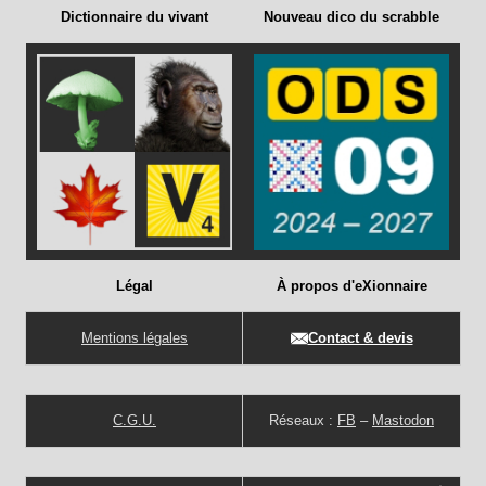
Dictionnaire du vivant
Nouveau dico du scrabble
Légal
À propos d'eXionnaire
Mentions légales
Contact & devis
C.G.U.
Réseaux :
FB
–
Mastodon