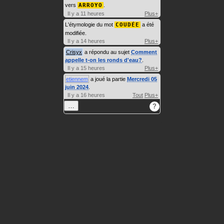
vers
ARROYO
.
Il y a 11 heures
Plus+
L'étymologie du mot
COUDÉE
a été
modifiée.
Il y a 14 heures
Plus+
Crisyx
a répondu au sujet
Comment
appelle t-on les ronds d'eau?
.
Il y a 15 heures
Plus+
etiennem
a joué la partie
Mercredi 05
juin 2024
.
Il y a 16 heures
Tout
Plus+
…
?