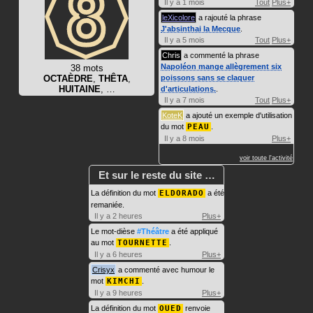
Il y a 1 mois
Tout
Plus+
leXicolore
a rajouté la phrase
J'absinthai la Mecque
.
Il y a 5 mois
Tout
Plus+
Chris
a commenté la phrase
Napoléon mange allègrement six
38 mots
OCTAÈDRE
,
THÊTA
,
poissons sans se claquer
HUITAINE
, …
d'articulations.
.
Il y a 7 mois
Tout
Plus+
KoteK
a ajouté un exemple d'utilisation
du mot
PEAU
.
Il y a 8 mois
Plus+
voir toute l'activité
Et sur le reste du site …
La définition du mot
ELDORADO
a été
remaniée.
Il y a 2 heures
Plus+
Le mot-dièse
#Théâtre
a été appliqué
au mot
TOURNETTE
.
Il y a 6 heures
Plus+
Crisyx
a commenté avec humour le
mot
KIMCHI
.
Il y a 9 heures
Plus+
La définition du mot
OUED
renvoie