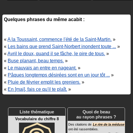
Quelques phrases du même acabit :
«
A la Toussaint, commence l'été de la Saint-Martin.
»
«
Les bains que prend Saint-Norbert inondent toute ...
»
«
Avril le doux, quand il se fâche, le pire de tous.
»
«
Buse planant, beau temps.
»
«
Le mauvais an entre en nageant.
»
«
Pâques longtemps désirées sont en un jour tôt ...
»
«
Pluie de février emplit les greniers.
»
«
En [mai], fais ce qu'il te plaît.
»
Liste thématique
Quoi de beau
au rayon phrases ?
Vocabulaire du chiffre 8
Des citations de
Le rire de la méduse
ont été rassemblées.