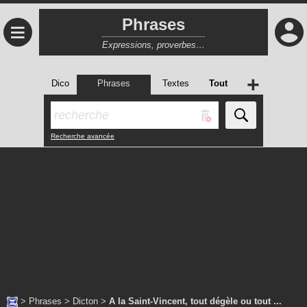
Phrases
≡
Expressions, proverbes…
+
Dico
Phrases
Textes
Tout
Recherche avancée
>
Phrases
>
Dicton
>
A la Saint-Vincent, tout dégèle ou tout ...