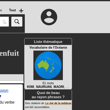
+
es
Tout
Liste thématique
Vocabulaire de l'Océanie
enfuit
61 mots
KIWI
,
NAURUAN
,
MAORI
, …
ssion
Quoi de beau
au rayon phrases ?
du verbe
Des citations de
Le rire de la méduse
ont été rassemblées.