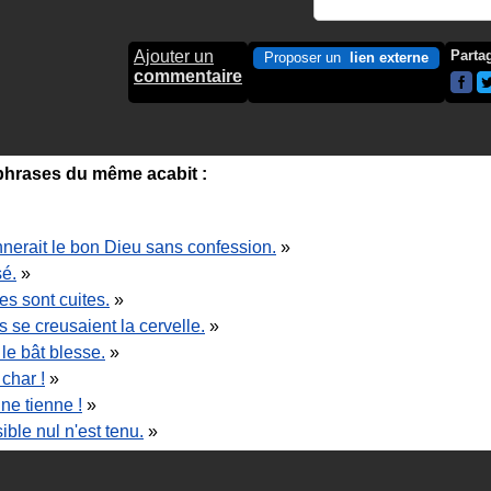
Ajouter un
Parta
Proposer un
lien externe
commentaire
hrases du même acabit :
nnerait le bon Dieu sans confession.
»
sé.
»
es sont cuites.
»
 se creusaient la cervelle.
»
le bât blesse.
»
 char !
»
ne tienne !
»
ible nul n'est tenu.
»