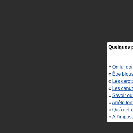
Quelques p
«
On lui do
«
Être blou
«
Les carott
«
Les canuts
«
Savoir où 
«
Arrête ton
«
Qu'à cela 
«
À l'imposs