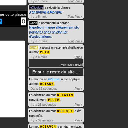
Il y a 1 mois
Tout
Plus+
leXicolore
a rajouté la phrase
J'absinthai la Mecque
.
ger
cette phrase
Il y a 5 mois
Tout
Plus+
0
Chris
a commenté la phrase
Napoléon mange allègrement six
poissons sans se claquer
d'articulations.
.
Il y a 7 mois
Tout
Plus+
KoteK
a ajouté un exemple d'utilisation
du mot
PEAU
.
Il y a 8 mois
Plus+
voir toute l'activité
Et sur le reste du site …
Le mot-dièse
#Pétrole
a été appliqué
au mot
OCTANE
.
Dans 32 secondes
Plus+
La définition du mot
OCTAVIN
renvoie vers
FLÛTE
.
Il y a 23 secondes
Plus+
La définition du mot
DORIQUE
a été
remaniée.
Il y a 37 minutes
Plus+
Le mot
OCTAVON
a un étymon latin.