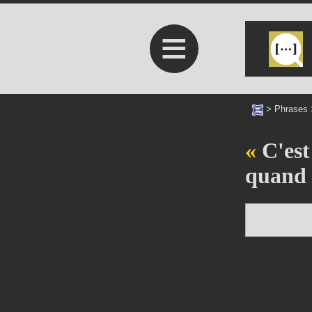
≡
>
Phrases
C'est 
quand 