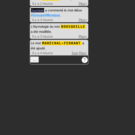
Il y a 2 heures
Plus+
Swebble
a commenté le mot-dièse
#Groupe#Musique
.
Il y a 3 heures
Plus+
L'étymologie du mot
ROUSQUILLE
a été modifiée.
Il y a 3 heures
Plus+
Le mot
MARÉCHAL-FERRANT
a
été ajouté.
Il y a 4 heures
Tout
Plus+
…
?