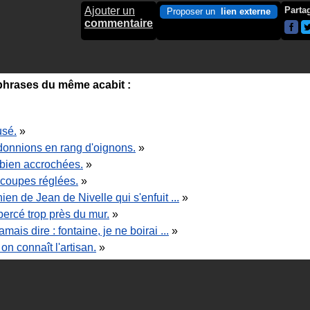
Ajouter un
Parta
Proposer un
lien externe
commentaire
hrases du même acabit :
usé.
»
onnions en rang d'oignons.
»
 bien accrochées.
»
 coupes réglées.
»
hien de Jean de Nivelle qui s'enfuit ...
»
bercé trop près du mur.
»
jamais dire : fontaine, je ne boirai ...
»
on connaît l'artisan.
»