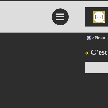
≡
>
Phrases
C'est