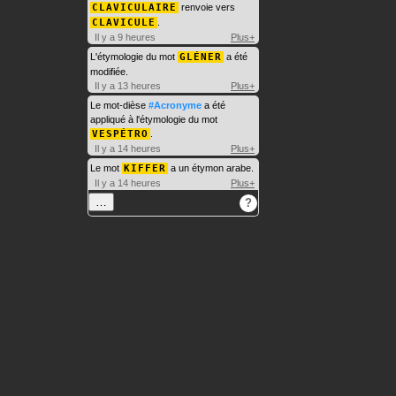
CLAVICULAIRE
renvoie vers
CLAVICULE
.
Il y a 9 heures
Plus+
L'étymologie du mot
GLÉNER
a été
modifiée.
Il y a 13 heures
Plus+
Le mot-dièse
#Acronyme
a été
appliqué à l'étymologie du mot
VESPÉTRO
.
Il y a 14 heures
Plus+
Le mot
KIFFER
a un étymon arabe.
Il y a 14 heures
Plus+
…
?