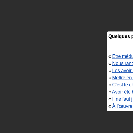
Quelques p
«
Etre méd
«
Nous rand
«
Les avoir
«
Mettre en
«
C'est le c
«
Avoir été 
«
Il ne faut 
«
À l'œuvre 