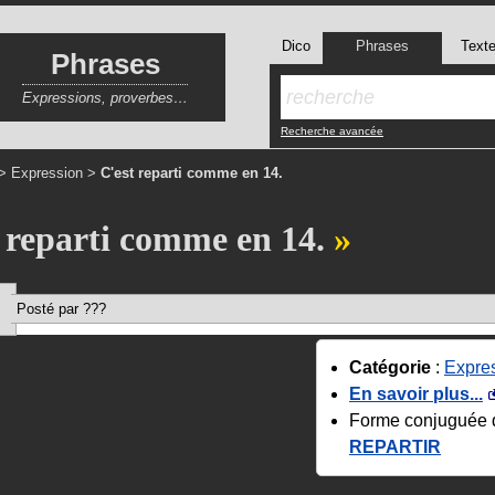
Dico
Phrases
Text
Phrases
Expressions, proverbes…
Recherche avancée
>
Expression
>
C'est reparti comme en 14.
 reparti comme en 14.
Posté par ???
Catégorie
:
Expre
En savoir plus...
Forme conjuguée 
REPARTIR