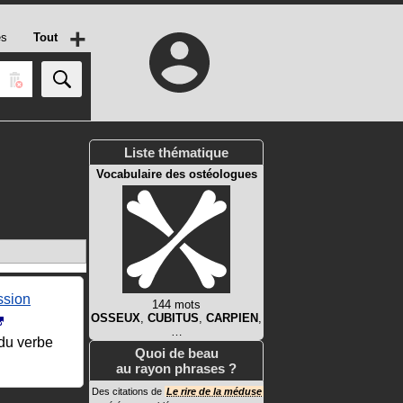
+
es
Tout
Liste thématique
Vocabulaire des ostéologues
ssion
144 mots
OSSEUX
,
CUBITUS
,
CARPIEN
,
…
du verbe
Quoi de beau
au rayon phrases ?
Des citations de
Le rire de la méduse