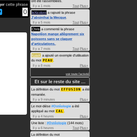
ont été rassemblées.
ger
cette phrase
Il y a 1 mois
Tout
Plus+
0
leXicolore
a rajouté la phrase
J'absinthai la Mecque
.
Il y a 5 mois
Tout
Plus+
Chris
a commenté la phrase
Napoléon mange allègrement six
poissons sans se claquer
d'articulations.
.
Il y a 7 mois
Tout
Plus+
KoteK
a ajouté un exemple d'utilisation
du mot
PEAU
.
Il y a 8 mois
Plus+
voir toute l'activité
Et sur le reste du site …
La définition du mot
EFFUSION
a été
remaniée.
Il y a 9 minutes
Plus+
Le mot-dièse
#Ostéologie
a été
appliqué au mot
CAL
.
Il y a 4 heures
Plus+
Une liste :
#Ostéologie
(144 mots)
Il y a 6 heures
Tout
Plus+
La définition du mot