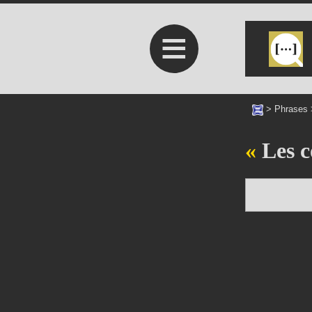
≡
>
Phrases
Les c