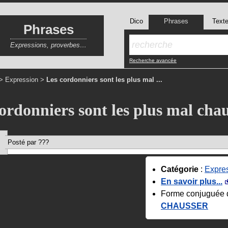
Dico
Phrases
Text
Phrases
Expressions, proverbes…
Recherche avancée
>
Expression
>
Les cordonniers sont les plus mal ...
ordonniers sont les plus mal cha
Posté par ???
Catégorie
:
Expre
En savoir plus...
Forme conjuguée 
CHAUSSER