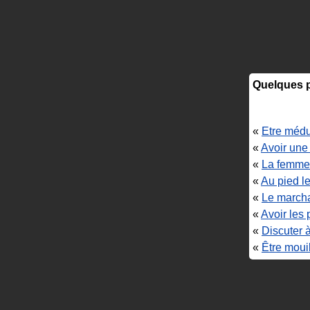
Quelques p
«
Etre méd
«
Avoir une
«
La femme 
«
Au pied l
«
Le marcha
«
Avoir les
«
Discuter 
«
Être mouil