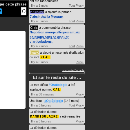
ont été rassemblées.
ger
cette phrase
Il y a 1 mois
Tout
Plus+
0
leXicolore
a rajouté la phrase
J'absinthai la Mecque
.
Il y a 5 mois
Tout
Plus+
Chris
a commenté la phrase
Napoléon mange allègrement six
poissons sans se claquer
d'articulations.
.
Il y a 7 mois
Tout
Plus+
KoteK
a ajouté un exemple d'utilisation
du mot
PEAU
.
Il y a 8 mois
Plus+
voir toute l'activité
Et sur le reste du site …
Le mot-dièse
#Ostéologie
a été
appliqué au mot
CAL
.
Il y a 58 minutes
Plus+
Une liste :
#Ostéologie
(144 mots)
Il y a 3 heures
Tout
Plus+
La définition du mot
MANDIBULAIRE
a été remaniée.
Il y a 5 heures
Plus+
La définition du mot