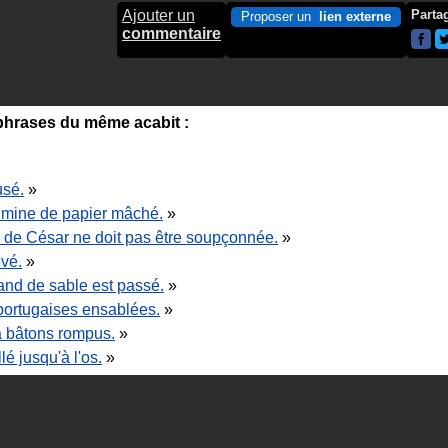
Ajouter un
Parta
Proposer un
lien externe
commentaire
hrases du même acabit :
usé.
»
 mine de papier mâché.
»
de César ne doit pas être soupçonnée.
»
evé.
»
nd de sable est passé.
»
 portugaises ensablées.
»
à bâtons rompus.
»
lé jusqu'à l'os.
»