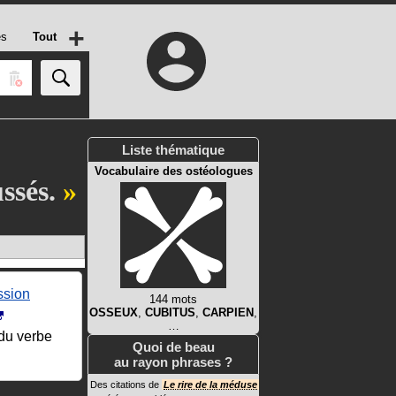
+
es
Tout
Liste thématique
Vocabulaire des ostéologues
ussés.
ssion
144 mots
OSSEUX
,
CUBITUS
,
CARPIEN
,
…
du verbe
Quoi de beau
au rayon phrases ?
Des citations de
Le rire de la méduse