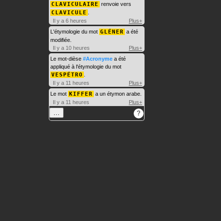
CLAVICULAIRE
renvoie vers
CLAVICULE
.
Il y a 6 heures
Plus+
L'étymologie du mot
GLÉNER
a été
modifiée.
Il y a 10 heures
Plus+
Le mot-dièse
#Acronyme
a été
appliqué à l'étymologie du mot
VESPÉTRO
.
Il y a 11 heures
Plus+
Le mot
KIFFER
a un étymon arabe.
Il y a 11 heures
Plus+
…
?