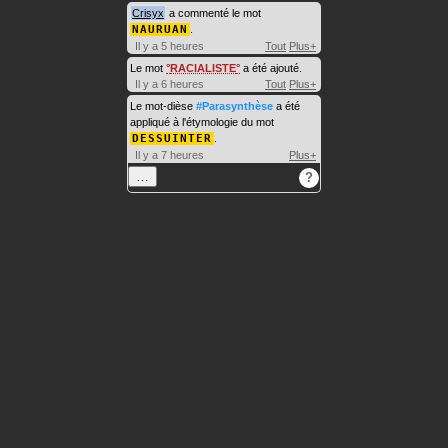
Crisyx
a commenté le mot
NAURUAN
.
Il y a 5 heures
Tout
Plus+
Le mot
RACIALISTE
a été ajouté.
Il y a 6 heures
Tout
Plus+
Le mot-dièse
#Parasynthèse
a été
appliqué à l'étymologie du mot
DESSUINTER
.
Il y a 7 heures
Plus+
…
?