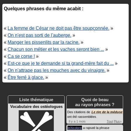
Quelques phrases du même acabit :
«
La femme de César ne doit pas être soupçonnée.
»
«
On n'est pas sorti de l'auberge.
»
«
Manger les pissenlits par la racine.
»
«
Chacun son métier et les vaches seront bien ...
»
«
Ca se corse !
»
«
Est-ce que je te demande si ta grand-mère fait du ...
»
«
On n'attrape pas les mouches avec du vinaigre.
»
«
Être ferré à glace.
»
Liste thématique
Quoi de beau
au rayon phrases ?
Vocabulaire des ostéologues
Des citations de
Le rire de la méduse
ont été rassemblées.
Il y a 1 mois
Tout
Plus+
leXicolore
a rajouté la phrase