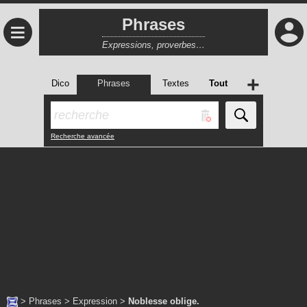
Phrases
≡
Expressions, proverbes…
+
Dico
Phrases
Textes
Tout
Recherche avancée
>
Phrases
>
Expression
>
Noblesse oblige.