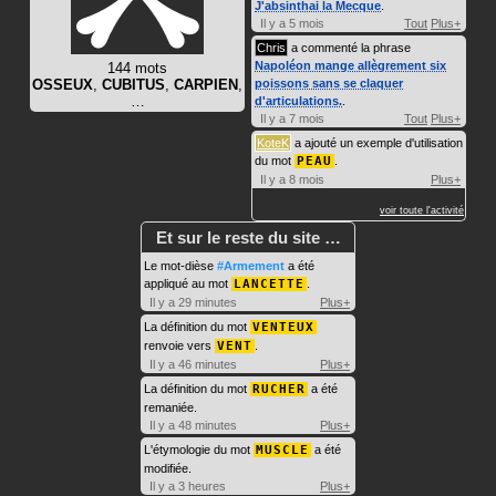
J'absinthai la Mecque
.
Il y a 5 mois
Tout
Plus+
Chris
a commenté la phrase
Napoléon mange allègrement six
144 mots
OSSEUX
,
CUBITUS
,
CARPIEN
,
poissons sans se claquer
…
d'articulations.
.
Il y a 7 mois
Tout
Plus+
KoteK
a ajouté un exemple d'utilisation
du mot
PEAU
.
Il y a 8 mois
Plus+
voir toute l'activité
Et sur le reste du site …
Le mot-dièse
#Armement
a été
appliqué au mot
LANCETTE
.
Il y a 29 minutes
Plus+
La définition du mot
VENTEUX
renvoie vers
VENT
.
Il y a 46 minutes
Plus+
La définition du mot
RUCHER
a été
remaniée.
Il y a 48 minutes
Plus+
L'étymologie du mot
MUSCLE
a été
modifiée.
Il y a 3 heures
Plus+