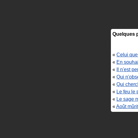
Quelques p
«
Celui que 
«
En souhait
«
Il n'est p
«
Qui n'obs
«
Qui cherc
«
Le feu le 
«
Le sage mé
«
Août mûrit