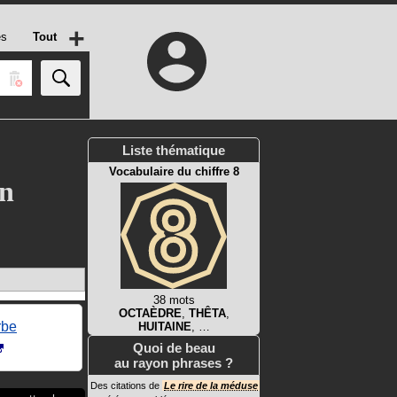
+
es
Tout
Liste thématique
Vocabulaire du chiffre 8
on
38 mots
OCTAÈDRE
,
THÊTA
,
rbe
HUITAINE
, …
Quoi de beau
au rayon phrases ?
Des citations de
Le rire de la méduse