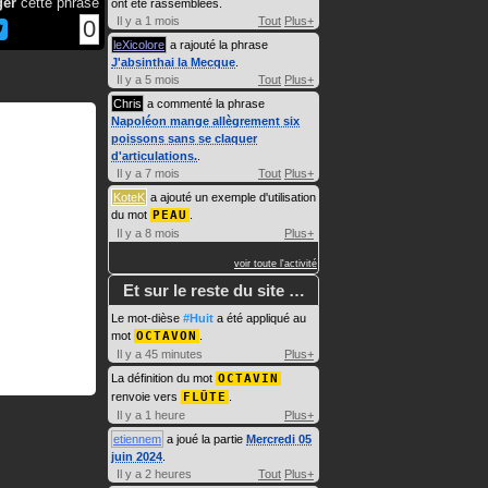
ger
cette phrase
ont été rassemblées.
Il y a 1 mois
Tout
Plus+
0
leXicolore
a rajouté la phrase
J'absinthai la Mecque
.
Il y a 5 mois
Tout
Plus+
Chris
a commenté la phrase
Napoléon mange allègrement six
poissons sans se claquer
d'articulations.
.
Il y a 7 mois
Tout
Plus+
KoteK
a ajouté un exemple d'utilisation
du mot
PEAU
.
Il y a 8 mois
Plus+
voir toute l'activité
Et sur le reste du site …
Le mot-dièse
#Huit
a été appliqué au
mot
OCTAVON
.
Il y a 45 minutes
Plus+
La définition du mot
OCTAVIN
renvoie vers
FLÛTE
.
Il y a 1 heure
Plus+
etiennem
a joué la partie
Mercredi 05
juin 2024
.
Il y a 2 heures
Tout
Plus+