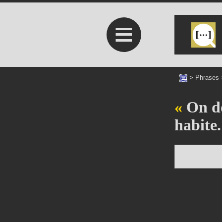
≡
>
Phrases
On do
habite