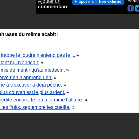
Ajouter un
Parta
Proposer un
lien externe
commentaire
hrases du même acabit :
frappe la foudre n'entend pas le ...
»
ant nul n'enrichit.
»
ermis de mentir qu'au médecin.
»
erve rien n'apprend rien.
»
he à s'excuser a déjà péché.
»
plus couvert est le plus ardent.
»
dite encore, le fou a terminé l'affaire.
»
 les fruits, septembre les cueille.
»