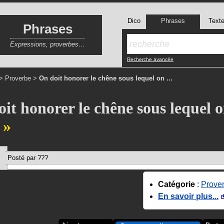
Dico
Phrases
Text
Phrases
Expressions, proverbes…
Recherche avancée
>
Proverbe
>
On doit honorer le chêne sous lequel on ...
it honorer le chêne sous lequel 
.
Posté par ???
Catégorie
:
Prove
En savoir plus...