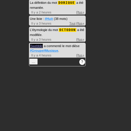
La définition du mot
DORIQUE
a été
remaniée.
Il y a 2 heures
Plus+
Une liste :
#Huit
(38 mots)
Il y a 3 heures
Tout
Plus+
L'étymologie du mot
OCTODON
a été
modifiée.
Il y a 3 heures
Plus+
Swebble
a commenté le mot-dièse
#Groupe#Musique
.
Il y a 4 heures
Plus+
…
?