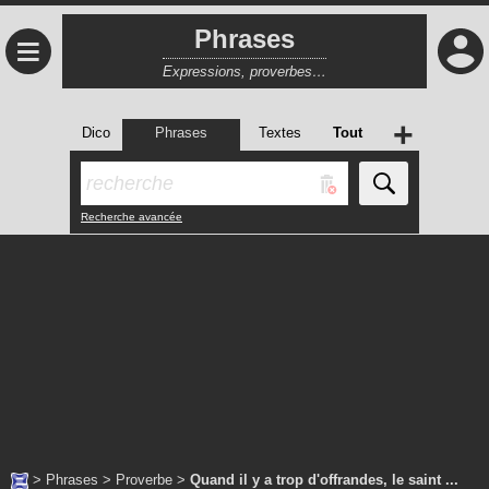
Phrases
≡
Expressions, proverbes…
+
Dico
Phrases
Textes
Tout
Recherche avancée
>
Phrases
>
Proverbe
>
Quand il y a trop d'offrandes, le saint ...