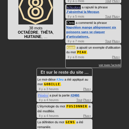
Il y a 1 mois
Tout
Plus+
leXicolore
a rajouté la phrase
J'absinthai la Mecque
.
Il y a 5 mois
Tout
Plus+
Chris
a commenté la phrase
Napoléon mange allègrement six
38 mots
OCTAÈDRE
,
THÊTA
,
poissons sans se claquer
HUITAINE
, …
d'articulations.
.
Il y a 7 mois
Tout
Plus+
KoteK
a ajouté un exemple d'utilisation
du mot
PEAU
.
Il y a 8 mois
Plus+
voir toute l'activité
Et sur le reste du site …
Le mot-dièse
#Jeu
a été appliqué au
mot
GOBILLE
.
Il y a 3 heures
Plus+
Pépère
a joué la partie
#2460
.
Il y a 4 heures
Tout
Plus+
L'étymologie du mot
FUSIONNER
a
été modifiée.
Il y a 4 heures
Plus+
La définition du mot
GENS
a été
remaniée.