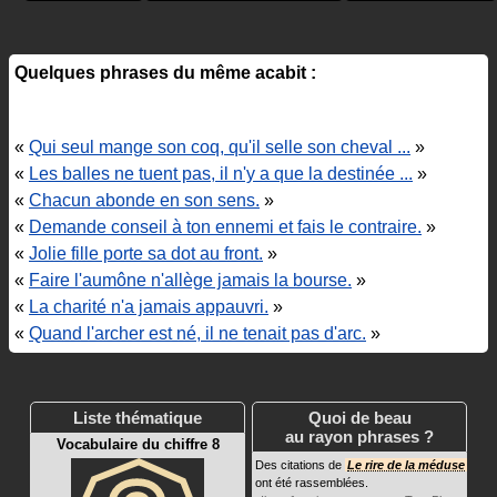
Quelques phrases du même acabit :
«
Qui seul mange son coq, qu'il selle son cheval ...
»
«
Les balles ne tuent pas, il n'y a que la destinée ...
»
«
Chacun abonde en son sens.
»
«
Demande conseil à ton ennemi et fais le contraire.
»
«
Jolie fille porte sa dot au front.
»
«
Faire l'aumône n'allège jamais la bourse.
»
«
La charité n'a jamais appauvri.
»
«
Quand l'archer est né, il ne tenait pas d'arc.
»
Liste thématique
Quoi de beau
au rayon phrases ?
Vocabulaire du chiffre 8
Des citations de
Le rire de la méduse
ont été rassemblées.