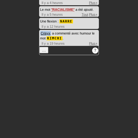
Il y a 4 heures
Plus+
Le mot
RACIALISME
a été ajouté.
Il y a 5 heures
Tout
Plus+
Une flexion :
NARRE
Il y a 12 heures
Crisyx
a commenté avec humour le
mot
KIMCHI
.
Il y a 19 heures
Plus+
…
?