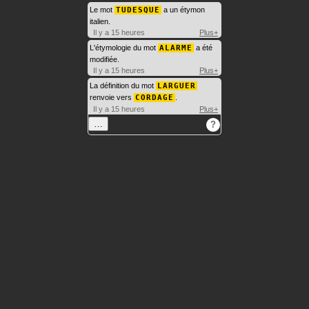
Le mot
TUDESQUE
a un étymon
italien.
Il y a 15 heures
Plus+
L'étymologie du mot
ALARME
a été
modifiée.
Il y a 15 heures
Plus+
La définition du mot
LARGUER
renvoie vers
CORDAGE
.
Il y a 15 heures
Plus+
…
?