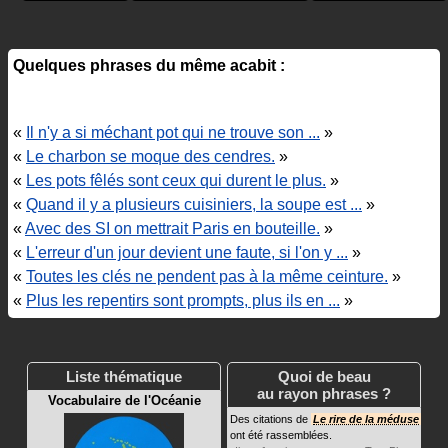
Quelques phrases du même acabit :
«
Il n'y a si méchant pot qui ne trouve son ...
»
«
Le charbon se moque des cendres.
»
«
Les pots fêlés sont ceux qui durent le plus.
»
«
Quand il y a plusieurs cuisiniers, la soupe est ...
»
«
Avec des SI on mettrait Paris en bouteille.
»
«
L'erreur d'un jour devient une faute, si l'on y ...
»
«
Toutes les clés ne pendent pas à la même ceinture.
»
«
Plus les repentirs sont prompts, plus ils en ...
»
Liste thématique
Quoi de beau
au rayon phrases ?
Vocabulaire de l'Océanie
Des citations de
Le rire de la méduse
ont été rassemblées.