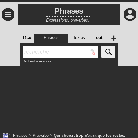
Phrases
≡
Expressions, proverbes…
+
Dico
Phrases
Textes
Tout
Recherche avancée
>
Phrases
>
Proverbe
>
Qui choisit trop n'aura que les restes.