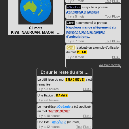
Il y a 1 mois
Tout
Plus+
leXicolore
a rajouté la phrase
J'absinthai la Mecque
.
Il y a 5 mois
Tout
Plus+
Chris
a commenté la phrase
Napoléon mange allègrement six
61 mots
KIWI
,
NAURUAN
,
MAORI
, …
poissons sans se claquer
d'articulations.
.
Il y a 7 mois
Tout
Plus+
KoteK
a ajouté un exemple d'utilisation
du mot
PEAU
.
Il y a 8 mois
Plus+
voir toute l'activité
Et sur le reste du site …
La définition du mot
INACHEVÉ
a été
remaniée.
Il y a 3 heures
Plus+
Une flexion :
KAWAS
Il y a 6 heures
Le mot-dièse
#Océanie
a été appliqué
au mot
MICRONÉSIE
.
Il y a 10 heures
Plus+
Une liste :
#Océanie
(61 mots)
Il y a 12 heures
Tout
Plus+