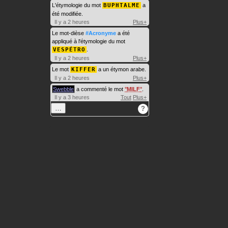
L'étymologie du mot
BUPHTALME
a
été modifiée.
Il y a 2 heures
Plus+
Le mot-dièse
#Acronyme
a été
appliqué à l'étymologie du mot
VESPÉTRO
.
Il y a 2 heures
Plus+
Le mot
KIFFER
a un étymon arabe.
Il y a 2 heures
Plus+
Swebble
a commenté le mot
MILF
.
Il y a 3 heures
Tout
Plus+
…
?