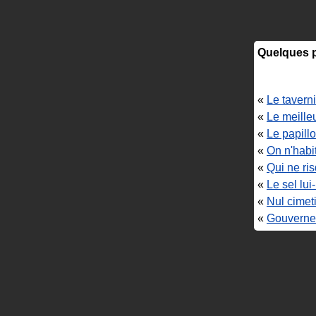
Quelques p
«
Le taverni
«
Le meilleu
«
Le papillo
«
On n'habi
«
Qui ne ris
«
Le sel lui
«
Nul cimeti
«
Gouverne 