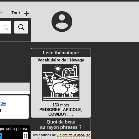
+
es
Tout
Liste thématique
Vocabulaire de l'élevage
rbe
159 mots
PEDIGREE
,
APICOLE
,
COWBOY
, …
Quoi de beau
au rayon phrases ?
ger
cette phrase
0
Des citations de
Le rire de la méduse