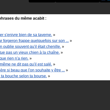
hrases du même acabit :
er s'enivre bien de sa taverne.
»
r forgeron frappe quelquefois sur son ...
»
n oublie souvent qu'il était chenille.
»
tue pas un vieux chien à la chaîne.
»
que rien n'a rien.
»
-même ne dit pas qu'il est salé.
»
ère si beau que l'on souhaite y être ...
»
ta bouche selon ta bourse.
»