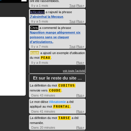
ont été rassemblées.
Il y a 1 mois
Tout
Plus+
leXicolore
a rajouté la phrase
J'absinthai la Mecque
.
Il y a 5 mois
Tout
Plus+
Chris
a commenté la phrase
Napoléon mange allègrement six
poissons sans se claquer
d'articulations.
.
Il y a 7 mois
Tout
Plus+
KoteK
a ajouté un exemple d'utilisation
du mot
PEAU
.
Il y a 8 mois
Plus+
voir toute l'activité
Et sur le reste du site …
La définition du mot
CUBITUS
renvoie vers
COUDE
.
Dans 43 minutes
Plus+
Le mot-dièse
#Anatomie
a été
appliqué au mot
FRONTAL
.
Dans 41 minutes
Plus+
La définition du mot
TARSE
a été
remaniée.
Dans 20 minutes
Plus+