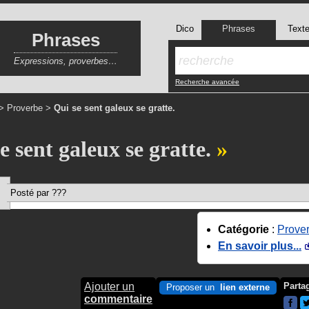
Dico
Phrases
Text
Phrases
Expressions, proverbes…
Recherche avancée
>
Proverbe
>
Qui se sent galeux se gratte.
e sent galeux se gratte.
Posté par ???
Catégorie
:
Prove
En savoir plus...
Ajouter un
Parta
Proposer un
lien externe
commentaire