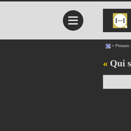
≡
>
Phrases
Qui s