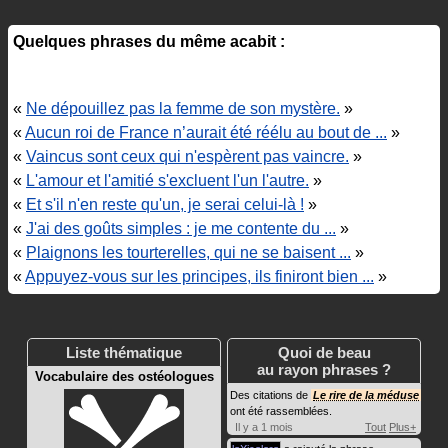
Quelques phrases du même acabit :
«
Ne dépouillez pas la femme de son mystère.
»
«
Aucun roi de France n’aurait été réélu au bout de ...
»
«
Vaincus sont ceux qui n'espèrent pas vaincre.
»
«
L'amour et l'amitié s'excluent l'un l'autre.
»
«
Et s'il n'en reste qu'un, je serai celui-là !
»
«
J'ai des goûts simples : je me contente du ...
»
«
Plaignons les tourterelles, qui ne se baisent ...
»
«
Appuyez-vous sur les principes, ils finiront bien ...
»
Liste thématique
Quoi de beau
au rayon phrases ?
Vocabulaire des ostéologues
Des citations de
Le rire de la méduse
ont été rassemblées.
Il y a 1 mois
Tout
Plus+