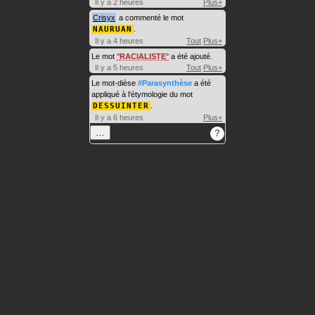
Il y a 2 heures
Plus+
Crisyx
a commenté le mot
NAURUAN
.
Il y a 4 heures
Tout
Plus+
Le mot
RACIALISTE
a été ajouté.
Il y a 5 heures
Tout
Plus+
Le mot-dièse
#Parasynthèse
a été
appliqué à l'étymologie du mot
DESSUINTER
.
Il y a 6 heures
Plus+
…
?