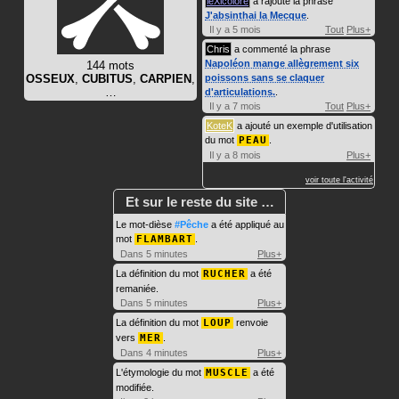
leXicolore
a rajouté la phrase
J'absinthai la Mecque
.
Il y a 5 mois
Tout
Plus+
Chris
a commenté la phrase
Napoléon mange allègrement six
144 mots
OSSEUX
,
CUBITUS
,
CARPIEN
,
poissons sans se claquer
…
d'articulations.
.
Il y a 7 mois
Tout
Plus+
KoteK
a ajouté un exemple d'utilisation
du mot
PEAU
.
Il y a 8 mois
Plus+
voir toute l'activité
Et sur le reste du site …
Le mot-dièse
#Pêche
a été appliqué au
mot
FLAMBART
.
Dans 5 minutes
Plus+
La définition du mot
RUCHER
a été
remaniée.
Dans 5 minutes
Plus+
La définition du mot
LOUP
renvoie
vers
MER
.
Dans 4 minutes
Plus+
L'étymologie du mot
MUSCLE
a été
modifiée.