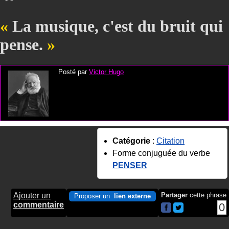
La musique, c'est du bruit qui
pense.
Posté par
Victor Hugo
Catégorie
:
Citation
Forme conjuguée du verbe
PENSER
Ajouter un
Partager
cette phrase
Proposer un
lien externe
commentaire
0