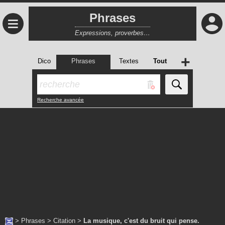
Phrases
≡
Expressions, proverbes…
+
Dico
Phrases
Textes
Tout
Recherche avancée
>
Phrases
>
Citation
>
La musique, c'est du bruit qui pense.