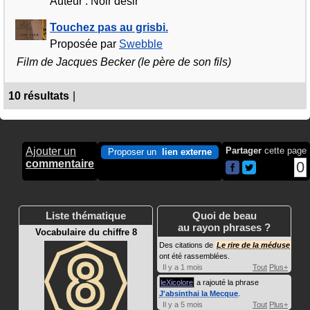
Auteur : Noir désir
Touchez pas au grisbi.
Proposée par
Swebble
Film de Jacques Becker (le père de son fils)
10 résultats
|
Ajouter un
Partager
cette page
Proposer un
lien externe
commentaire
0
Liste thématique
Quoi de beau
au rayon phrases ?
Vocabulaire du chiffre 8
Des citations de
Le rire de la méduse
ont été rassemblées.
Il y a 1 mois
Tout
Plus+
leXicolore
a rajouté la phrase
J'absinthai la Mecque
.
Il y a 5 mois
Tout
Plus+