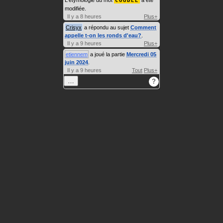
COUDÉE
modifiée.
Il y a 8 heures
Plus+
Crisyx
a répondu au sujet
Comment
appelle t-on les ronds d'eau?
.
Il y a 9 heures
Plus+
etiennem
a joué la partie
Mercredi 05
juin 2024
.
Il y a 9 heures
Tout
Plus+
…
?