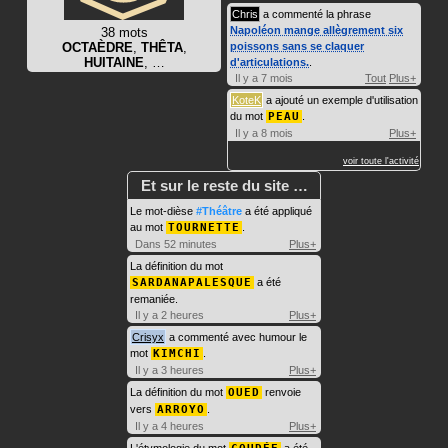
Chris
a commenté la phrase
Napoléon mange allègrement six
38 mots
OCTAÈDRE
,
THÊTA
,
poissons sans se claquer
HUITAINE
, …
d'articulations.
.
Il y a 7 mois
Tout
Plus+
KoteK
a ajouté un exemple d'utilisation
du mot
PEAU
.
Il y a 8 mois
Plus+
voir toute l'activité
Et sur le reste du site …
Le mot-dièse
#Théâtre
a été appliqué
au mot
TOURNETTE
.
Dans 52 minutes
Plus+
La définition du mot
SARDANAPALESQUE
a été
remaniée.
Il y a 2 heures
Plus+
Crisyx
a commenté avec humour le
mot
KIMCHI
.
Il y a 3 heures
Plus+
La définition du mot
OUED
renvoie
vers
ARROYO
.
Il y a 4 heures
Plus+
L'étymologie du mot
a été