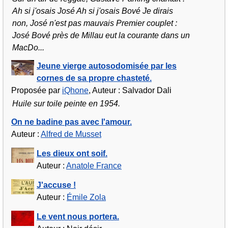
Ah si j'osais José Ah si j'osais Bové Je dirais
non, José n'est pas mauvais Premier couplet :
José Bové près de Millau eut la courante dans un
MacDo...
Jeune vierge autosodomisée par les
cornes de sa propre chasteté.
Proposée par
iQhone
, Auteur : Salvador Dali
Huile sur toile peinte en 1954.
On ne badine pas avec l'amour.
Auteur :
Alfred de Musset
Les dieux ont soif.
Auteur :
Anatole France
J'accuse !
Auteur :
Émile Zola
Le vent nous portera.