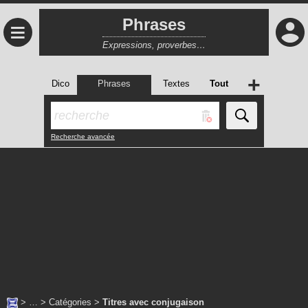
Phrases
≡
Expressions, proverbes…
+
Dico
Phrases
Textes
Tout
Recherche avancée
> … >
Catégories
>
Titres avec conjugaison