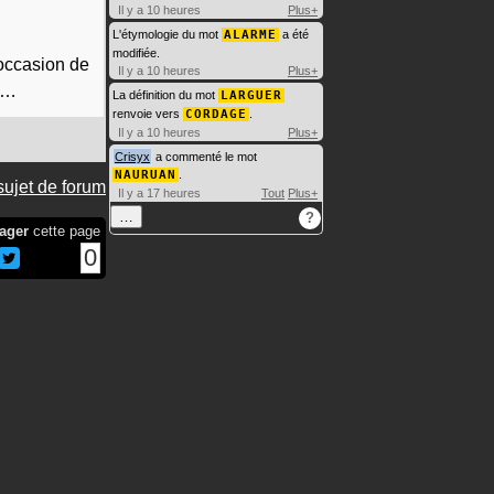
Il y a 10 heures
Plus+
L'étymologie du mot
ALARME
a été
modifiée.
'occasion de
Il y a 10 heures
Plus+
…
La définition du mot
LARGUER
renvoie vers
CORDAGE
.
Il y a 10 heures
Plus+
Crisyx
a commenté le mot
NAURUAN
.
sujet de forum
Il y a 17 heures
Tout
Plus+
…
?
ager
cette page
0