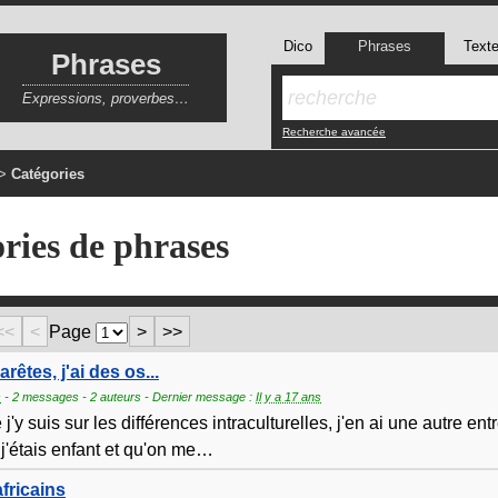
Dico
Phrases
Text
Phrases
Expressions, proverbes…
Recherche avancée
>
Catégories
ries de phrases
<<
<
Page
>
>>
arêtes, j'ai des os...
s
- 2 messages - 2 auteurs - Dernier message :
Il y a 17 ans
'y suis sur les différences intraculturelles, j'en ai une autre ent
'étais enfant et qu'on me
…
fricains