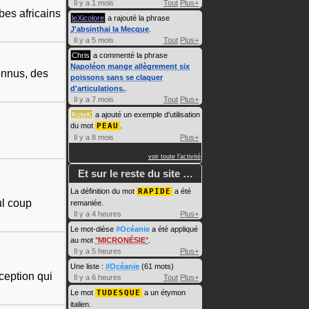
Il y a 1 mois
Tout
Plus+
bes africains
leXicolore
a rajouté la phrase
J'absinthai la Mecque
.
Il y a 5 mois
Tout
Plus+
Chris
a commenté la phrase
Napoléon mange allègrement six
onnus, des
poissons sans se claquer
d'articulations.
.
Il y a 7 mois
Tout
Plus+
KoteK
a ajouté un exemple d'utilisation
du mot
PEAU
.
Il y a 8 mois
Plus+
voir toute l'activité
Et sur le reste du site …
La définition du mot
RAPIDE
a été
ul coup
remaniée.
Il y a 4 heures
Plus+
Le mot-dièse
#Océanie
a été appliqué
au mot
MICRONÉSIE
.
Il y a 5 heures
Plus+
Une liste :
#Océanie
(61 mots)
ception qui
Il y a 6 heures
Tout
Plus+
Le mot
TUDESQUE
a un étymon
italien.