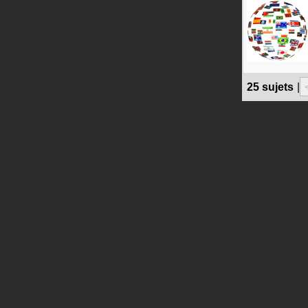
25 sujets
|