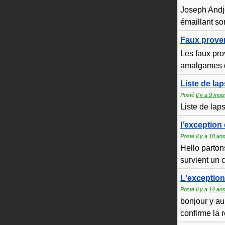
Joseph Andjo
émaillant so
Faux prove
Les faux pro
amalgames d
Liste de la
Posté
Il y a 9 mois
Liste de lapsu
l'exception qu
Posté
Il y a 10 an
Hello parton
survient un 
L'exception
Posté
Il y a 14 an
bonjour y au
confirme la r