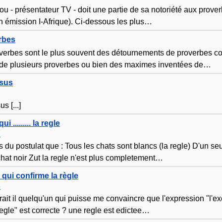
u - présentateur TV - doit une partie de sa notoriété aux prover
n émission I-Afrique). Ci-dessous les plus
…
rbes
verbes sont le plus souvent des détournements de proverbes c
e plusieurs proverbes ou bien des maximes inventées de
…
psus
s [...]
i ......... la regle
s
s du postulat que : Tous les chats sont blancs (la regle) D'un se
chat noir Zut la regle n'est plus completement
…
 qui confirme la règle
s
rait il quelqu'un qui puisse me convaincre que l'expression "l'ex
egle" est correcte ? une regle est edictee
…