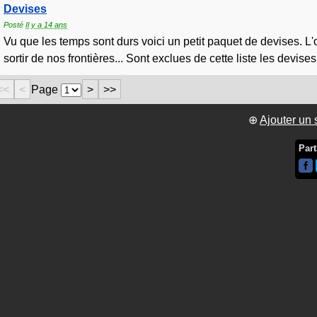
Devises
Posté
Il y a 14 ans
Vu que les temps sont durs voici un petit paquet de devises. L
sortir de nos frontières... Sont exclues de cette liste les devises
<<
<
Page
>
>>
⊕
Ajouter un 
Part