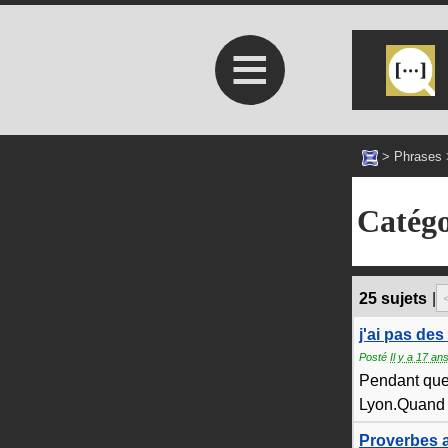
≡
>
Phrases
Catégo
25 sujets
|
j'ai pas des 
Posté
Il y a 17 an
Pendant que j
Lyon.Quand j
Proverbes a