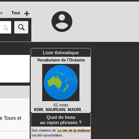
+
es
Tout
Liste thématique
Vocabulaire de l'Océanie
61 mots
KIWI
,
NAURUAN
,
MAORI
, …
Quoi de beau
re Tours et
au rayon phrases ?
Des citations de
Le rire de la méduse
ont été rassemblées.